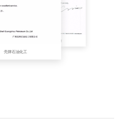
苯领高分子
沃尔玛
麦楷博平律师所