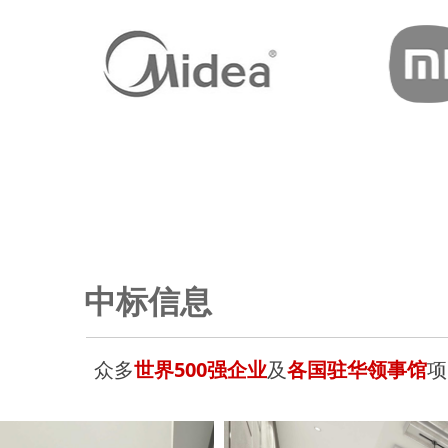
中标信息
众多
世界500强企业
及
各国驻华领事馆
项