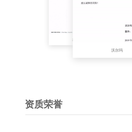
麦楷博平律师所
沃尔玛
苯领高分子
资质荣誉