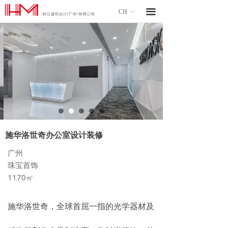
끀
CH
ꀅ
施华洛世奇办公室设计装修
广州
珠宝首饰
1170㎡
施华洛世奇，全球首屈一指的光学器材及