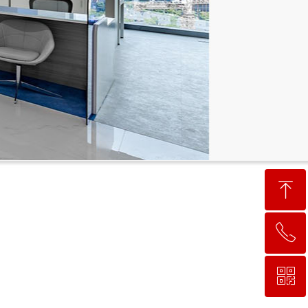
ꁸ
ꂅ
回到顶部
ꀥ
15302484969