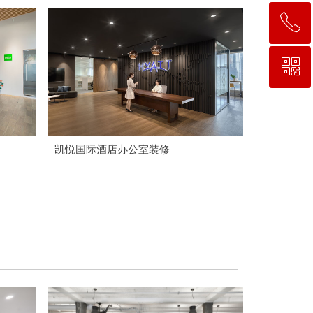
ꂅ
回到顶部
ꀥ
153 0248 4969
微信二维码
凯悦国际酒店办公室装修