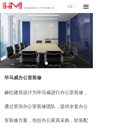
끀
CH
ꀅ
毕马威办公室装修
赫红建筑设计为毕马威进行办公室装修，
通过资深办公室装修团队，提供全套办公
室装修方案，包括办公家具采购，软装配