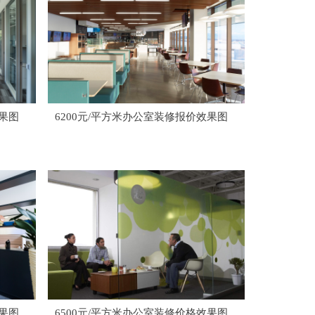
效果图
6200元/平方米办公室装修报价效果图
效果图
6500元/平方米办公室装修价格效果图