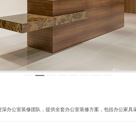
资深办公室装修团队，提供全套办公室装修方案，包括办公家具