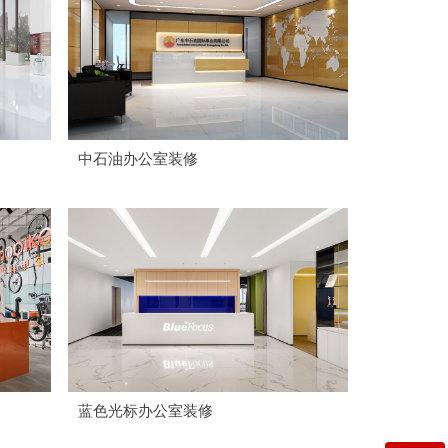
中石油办公室装修
蓝色光标办公室装修