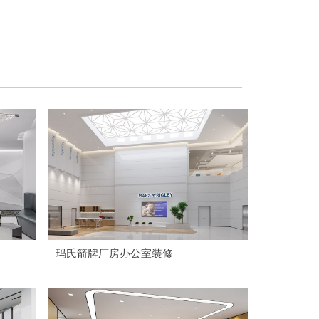
玛氏箭牌厂房办公室装修