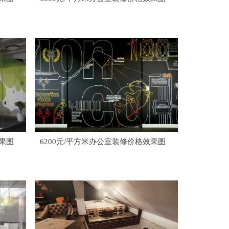
效果图
6200元/平方米办公室装修价格效果图