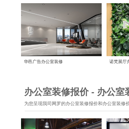
华邑广告办公室装修
诺梵展厅
办公室装修报价 - 办公室
为您呈现我司网罗的办公室装修报价和办公室装修