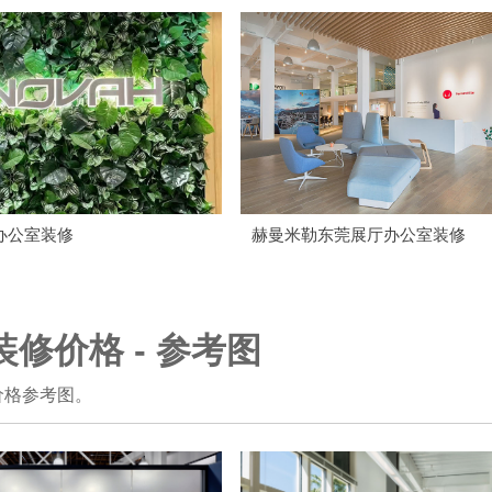
办公室装修
赫曼米勒东莞展厅办公室装修
装修价格 - 参考图
价格参考图。