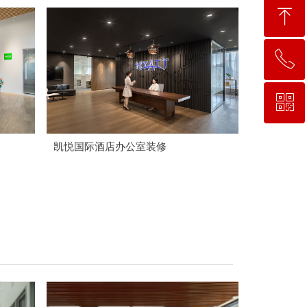
ꁸ
ꂅ
回到顶部
ꀥ
153 0248 4969
微信二维码
凯悦国际酒店办公室装修