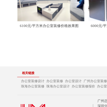
6100元/平方米办公室装修价格效果图
6000元
相关链接
办公室装修设计
办公室装修
办公室设计
广州办公室装修
珠海办公室设计
办公室装修报价
办公室
珠海办公室装修
广州总
深圳分