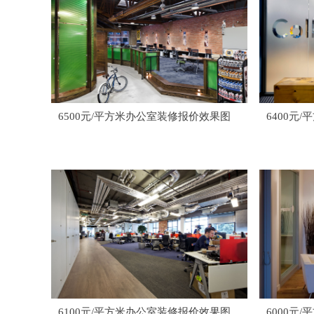
6500元/平方米办公室装修报价效果图
6400元
6100元/平方米办公室装修报价效果图
6000元