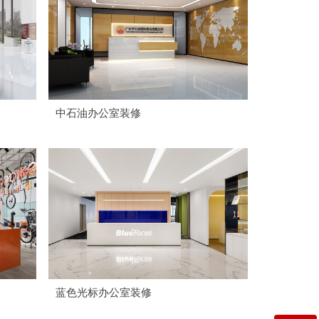
中石油办公室装修
蓝色光标办公室装修