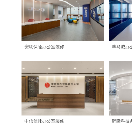
安联保险办公室装修
毕马威办
中信信托办公室装修
码隆科技