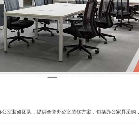
办公室装修团队，提供全套办公室装修方案，包括办公家具采购