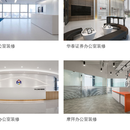
公室装修
华泰证券办公室装修
办公室装修
摩拜办公室装修