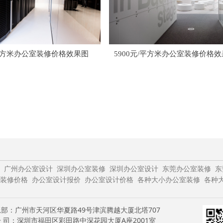
/平方米办公室装修价格效果图
5900元/平方米办公室装修价格
广州办公室设计
深圳办公室装修
深圳办公室设计
东莞办公室装修
东
装修价格
办公室设计报价
办公室设计价格
各种大小办公室装修
各种
部：广州市天河区华夏路49号津滨腾越大厦北塔707
 司：深圳市福田区彩田路中深花园大厦A座2001室