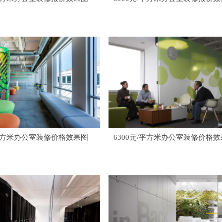
/平方米办公室装修价格效果图
6300元/平方米办公室装修价格