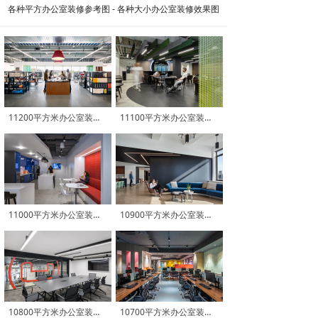
各种平方办公室装修参考图 - 各种大小办公室装修效果图
11200平方米办公室装修效果图
11100平方米办公室装修效果图
11000平方米办公室装修效果图
10900平方米办公室装修效果图
10800平方米办公室装修效果图
10700平方米办公室装修效果图