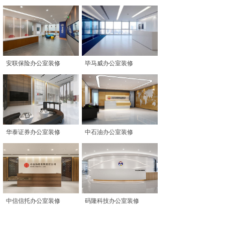
安联保险办公室装修
毕马威办公室装修
华泰证券办公室装修
中石油办公室装修
中信信托办公室装修
码隆科技办公室装修