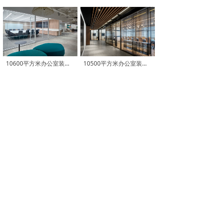
10600平方米办公室装修效果图
10500平方米办公室装修效果图
10400平方米办公室装修效果图
10300平方米办公室装修效果图
相关链接
办公室装修设计
|
办公室装修
|
办公室设计
|
广州办
公室装修
|
广州办公室设计
|
深圳办公室装修
|
深圳
办公室设计
|
东莞办公室装修
|
东莞办公室设计
|
佛
山办公室装修
|
佛山办公室设计
|
珠海办公室装修
|
珠海办公室设计
|
办公室装修报价
|
办公室装修价格
|
办公室设计报价
|
办公室设计价格
|
各种大小办公室