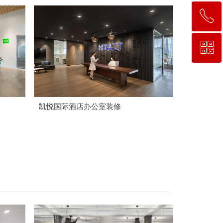
ꂅ
回到顶部
ꀥ
153 0248 4969
微信二维码
凯悦国际酒店办公室装修