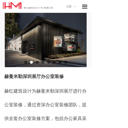
끀
CH
ꀅ
赫曼米勒深圳展厅办公室装修
赫红建筑设计为赫曼米勒深圳展厅进行办
公室装修，通过资深办公室装修团队，提
供全套办公室装修方案，包括办公家具采