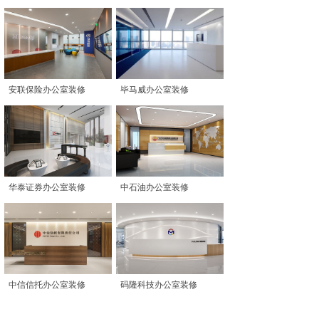
安联保险办公室装修
毕马威办公室装修
华泰证券办公室装修
中石油办公室装修
中信信托办公室装修
码隆科技办公室装修