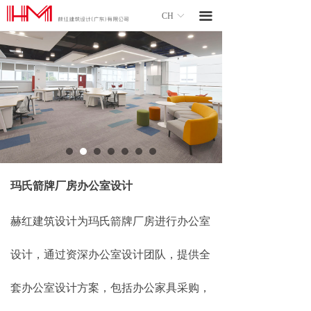
끀
CH
ꀅ
玛氏箭牌厂房办公室设计
赫红建筑设计为玛氏箭牌厂房进行办公室
设计，通过资深办公室设计团队，提供全
套办公室设计方案，包括办公家具采购，