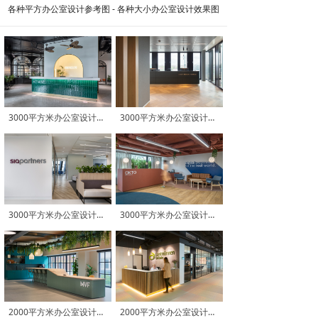
各种平方办公室设计参考图 - 各种大小办公室设计效果图
3000平方米办公室设计参考图 - 3000平方米办公室设计效果图
3000平方米办公室设计参考图 - 3000平方米办公室设计效果图
3000平方米办公室设计参考图 - 3000平方米办公室设计效果图
3000平方米办公室设计参考图 - 3000平方米办公室设计效果图
2000平方米办公室设计参考图 - 2000平方米办公室设计效果图
2000平方米办公室设计参考图 - 2000平方米办公室设计效果图