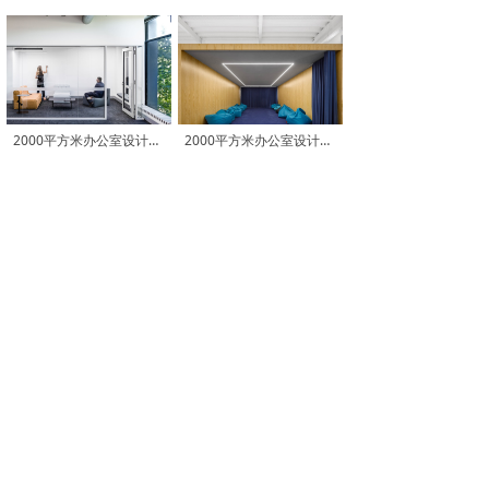
2000平方米办公室设计参考图 - 2000平方米办公室设计效果图
2000平方米办公室设计参考图 - 2000平方米办公室设计效果图
1000平方米办公室设计参考图 - 1000平方米办公室设计效果图
1000平方米办公室设计参考图 - 1000平方米办公室设计效果图
相关链接
办公室装修设计
|
办公室装修
|
办公室设计
|
广州办
公室装修
|
广州办公室设计
|
深圳办公室装修
|
深圳
办公室设计
|
东莞办公室装修
|
东莞办公室设计
|
佛
山办公室装修
|
佛山办公室设计
|
珠海办公室装修
|
珠海办公室设计
|
办公室装修报价
|
办公室装修价格
|
办公室设计报价
|
办公室设计价格
|
各种大小办公室