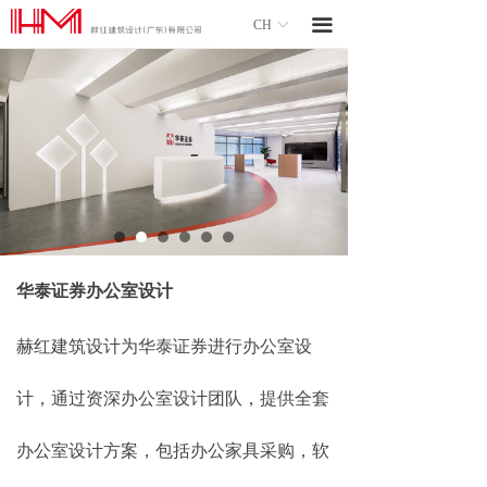
끀
CH
ꀅ
华泰证券办公室设计
赫红建筑设计为华泰证券进行办公室设
计，通过资深办公室设计团队，提供全套
办公室设计方案，包括办公家具采购，软