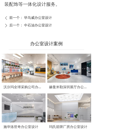
装配饰等一体化设计服务。
前一个：
毕马威办公室设计
ꄴ
后一个：
中石油办公室设计
ꄲ
办公室设计案例
沃尔玛全球采购公司办公室设计
赫曼米勒深圳展厅办公室设计
施华洛世奇办公室设计
玛氏箭牌厂房办公室设计