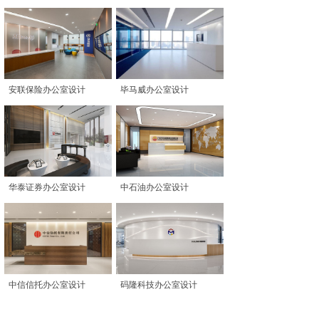
安联保险办公室设计
毕马威办公室设计
华泰证券办公室设计
中石油办公室设计
中信信托办公室设计
码隆科技办公室设计