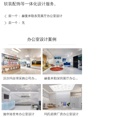
软装配饰等一体化设计服务。
前一个：
赫曼米勒东莞展厅办公室设计
ꄴ
后一个：
无
ꄲ
办公室设计案例
沃尔玛全球采购公司办公室设计
赫曼米勒深圳展厅办公室设计
施华洛世奇办公室设计
玛氏箭牌厂房办公室设计