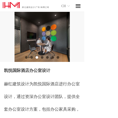
끀
CH
ꀅ
凯悦国际酒店办公室设计
赫红建筑设计为凯悦国际酒店进行办公室
设计，通过资深办公室设计团队，提供全
套办公室设计方案，包括办公家具采购，