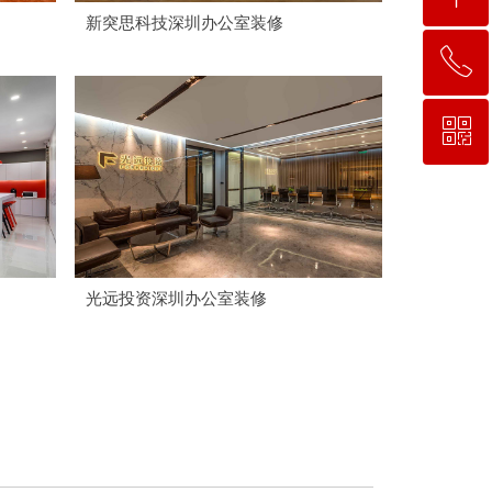
新突思科技深圳办公室装修
ꂅ
回到顶部
ꀥ
153 0248 4969
微信二维码
光远投资深圳办公室装修