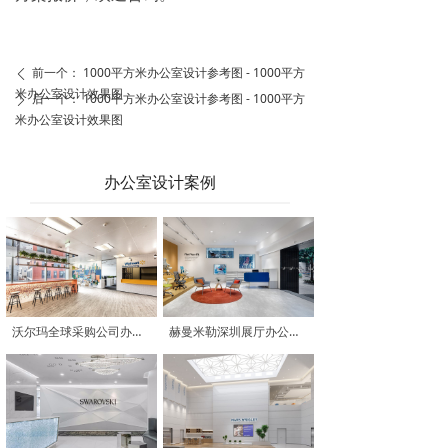
前一个：
1000平方米办公室设计参考图 - 1000平方
ꄴ
米办公室设计效果图
后一个：
1000平方米办公室设计参考图 - 1000平方
ꄲ
米办公室设计效果图
办公室设计案例
沃尔玛全球采购公司办公室设计
赫曼米勒深圳展厅办公室设计