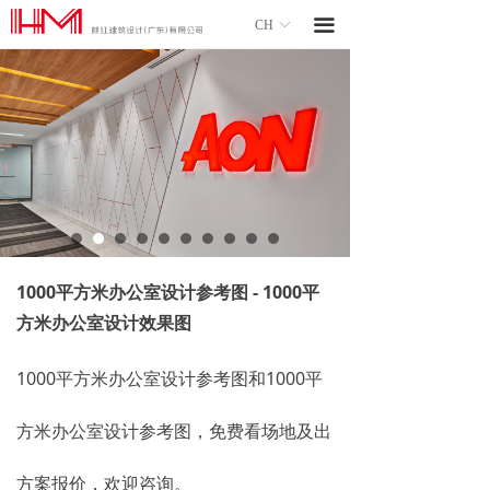
끀
CH
ꀅ
1000平方米办公室设计参考图 - 1000平
方米办公室设计效果图
1000平方米办公室设计参考图和1000平
方米办公室设计参考图，免费看场地及出
方案报价，欢迎咨询。