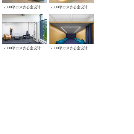
2000平方米办公室设计参考图 - 2000平方米办公室设计效果图
2000平方米办公室设计参考图 - 2000平方米办公室设计效果图
2000平方米办公室设计参考图 - 2000平方米办公室设计效果图
2000平方米办公室设计参考图 - 2000平方米办公室设计效果图
1000平方米办公室设计参考图 - 1000平方米办公室设计效果图
1000平方米办公室设计参考图 - 1000平方米办公室设计效果图
相关链接
办公室装修设计
|
办公室装修
|
办公室设计
|
广州办
公室装修
|
广州办公室设计
|
深圳办公室装修
|
深圳
办公室设计
|
东莞办公室装修
|
东莞办公室设计
|
佛
山办公室装修
|
佛山办公室设计
|
珠海办公室装修