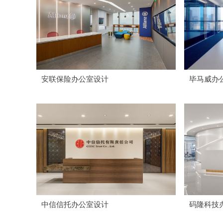
安联保险办公室设计
毕马威办
中信信托办公室设计
码隆科技