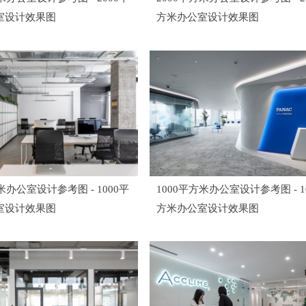
室设计效果图
方米办公室设计效果图
米办公室设计参考图 - 1000平
1000平方米办公室设计参考图 - 1
室设计效果图
方米办公室设计效果图