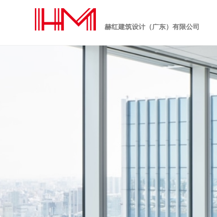
赫红建筑设计（广东）有限公司