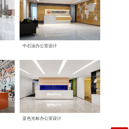
中石油办公室设计
蓝色光标办公室设计