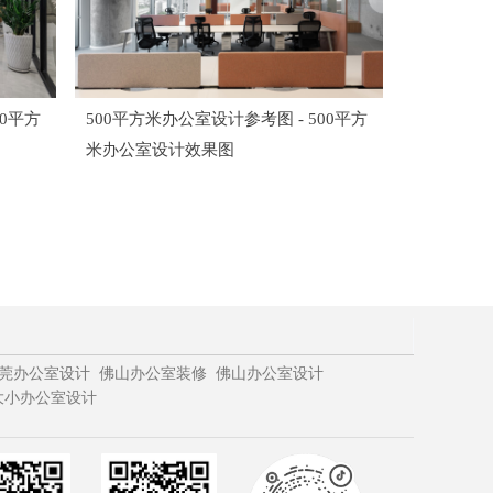
00平方
500平方米办公室设计参考图 - 500平方
米办公室设计效果图
莞办公室设计
佛山办公室装修
佛山办公室设计
大小办公室设计