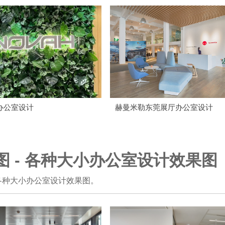
办公室设计
赫曼米勒东莞展厅办公室设计
 - 各种大小办公室设计效果图
各种大小办公室设计效果图。