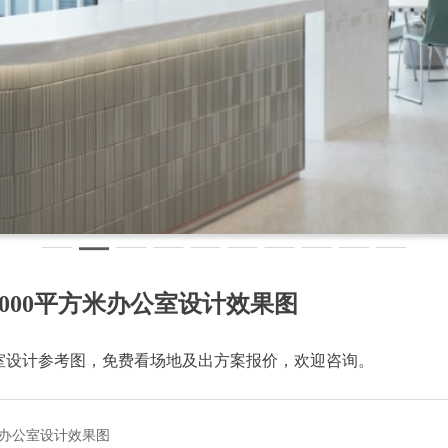
 1000平方米办公室设计效果图
办公室设计参考图，免费看场地及出方案报价，欢迎咨询。
方米办公室设计效果图