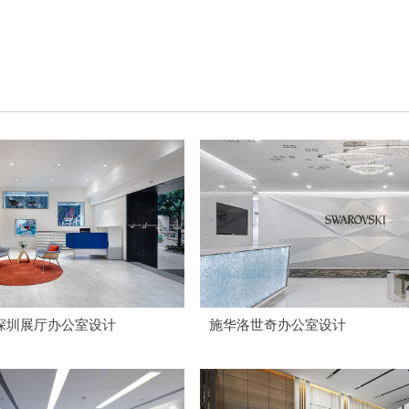
深圳展厅办公室设计
施华洛世奇办公室设计