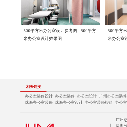
500平方米办公室设计参考图 - 500平方
500平方
米办公室设计效果图
米办公室
相关链接
办公室装修设计
办公室装修
办公室设计
广州办公室装修
珠海办公室设计
办公室装修报价
办公室
珠海办公室装修
广州总
深圳分