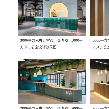
3000平方米办公室设计参考图 - 3000平
3000平方
方米办公室设计效果图
方米办公
2000平方米办公室设计参考图 - 2000平
2000平方