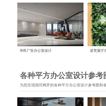
华邑广告办公室设计
诺梵展厅
各种平方办公室设计参考图
为您呈现我司网罗的各种平方办公室设计参考图和