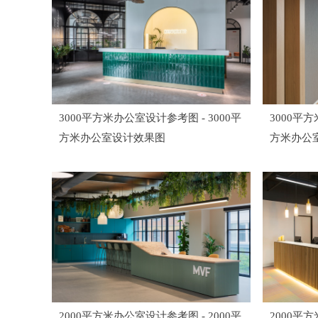
3000平方米办公室设计参考图 - 3000平
3000平方
方米办公室设计效果图
方米办公
2000平方米办公室设计参考图 - 2000平
2000平方