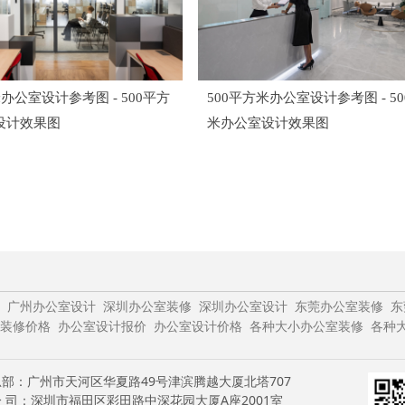
米办公室设计参考图 - 500平方
500平方米办公室设计参考图 - 5
设计效果图
米办公室设计效果图
广州办公室设计
深圳办公室装修
深圳办公室设计
东莞办公室装修
东
装修价格
办公室设计报价
办公室设计价格
各种大小办公室装修
各种
部：广州市天河区华夏路49号津滨腾越大厦北塔707
 司：深圳市福田区彩田路中深花园大厦A座2001室