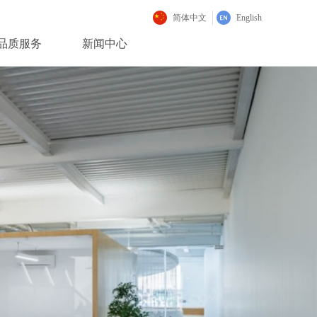
简体中文
English
品质服务
新闻中心