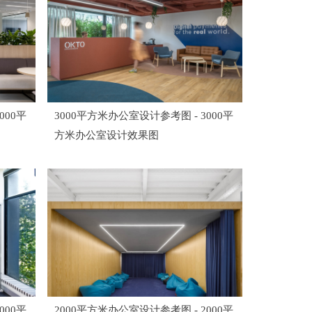
000平
3000平方米办公室设计参考图 - 3000平
方米办公室设计效果图
000平
2000平方米办公室设计参考图 - 2000平