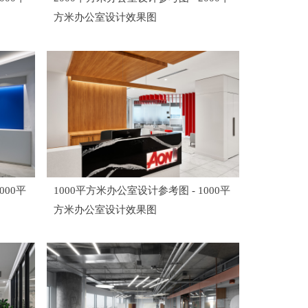
方米办公室设计效果图
000平
1000平方米办公室设计参考图 - 1000平
方米办公室设计效果图