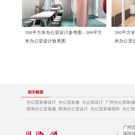
500平方米办公室设计参考图 - 500平方
500平方
米办公室设计效果图
米办公室
相关链接
办公室装修设计
办公室装修
办公室设计
广州办公室装修
珠海办公室设计
办公室装修报价
办公室
珠海办公室装修
广州总
深圳分