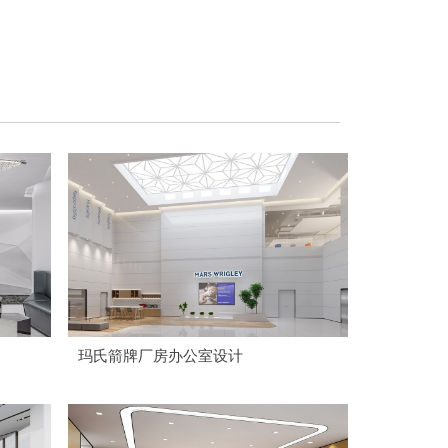
玛氏箭牌厂房办公室设计