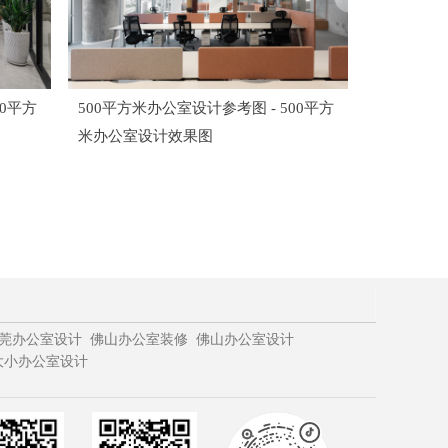
00平方
500平方米办公室设计参考图 - 500平方
米办公室设计效果图
莞办公室设计
佛山办公室装修
佛山办公室设计
大小办公室设计