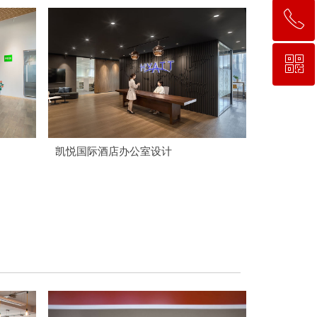
ꂅ
回到顶部
ꀥ
153 0248 4969
微信二维码
凯悦国际酒店办公室设计