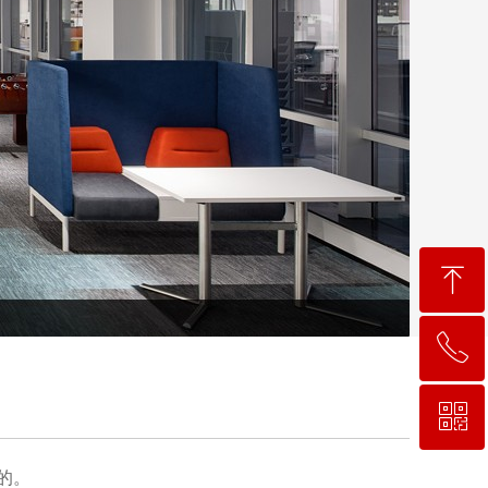
ꁸ
ꂅ
回到顶部
ꀥ
15302484969
要的。
微信二维码